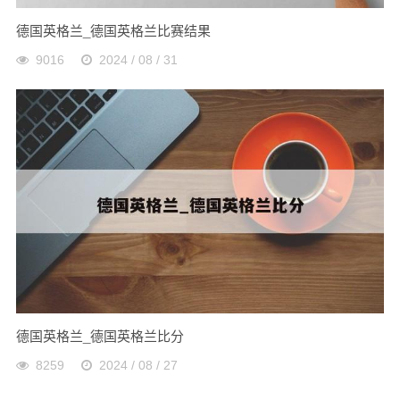
德国英格兰_德国英格兰比赛结果
9016
2024 / 08 / 31
德国英格兰_德国英格兰比分
8259
2024 / 08 / 27