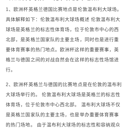
1、欧洲杯英格兰德国比赛地点是伦敦温布利大球场。
具体解释如下：伦敦温布利大球场概述 伦敦温布利大
球场是英格兰的标志性体育场，位于伦敦市中心的西
北部，是英格兰国家队的主要主场，同时也是进行重
要体育赛事的热门地点。欧洲杯这样的重要赛事，英
格兰与德国之间的对战自然会在这样的标志性场馆进
行。
2、欧洲杯英格兰与德国的比赛地点是在伦敦的温布利
大球场举行的。 伦敦温布利大球场是英格兰的标志性
体育场，位于伦敦市中心西北部。 温布利大球场不仅
是英格兰国家队的主要主场，也是举办重要体育赛事
的热门场地。 由于温布利大球场的标志性和容纳观众