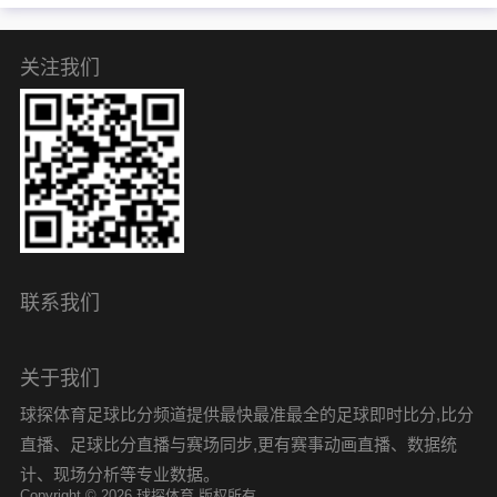
关注我们
联系我们
关于我们
球探体育足球比分频道提供最快最准最全的足球即时比分,比分
直播、足球比分直播与赛场同步,更有赛事动画直播、数据统
计、现场分析等专业数据。
Copyright © 2026 球探体育 版权所有