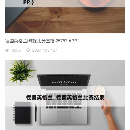
德国英格兰{球探比分直播 25787.APP }
8306
2024 / 09 / 24