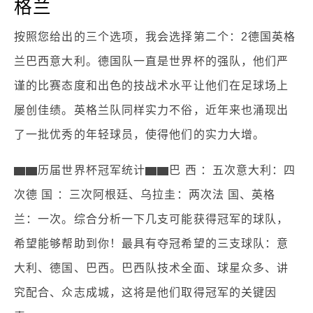
格兰
按照您给出的三个选项，我会选择第二个：2德国英格
兰巴西意大利。德国队一直是世界杯的强队，他们严
谨的比赛态度和出色的技战术水平让他们在足球场上
屡创佳绩。英格兰队同样实力不俗，近年来也涌现出
了一批优秀的年轻球员，使得他们的实力大增。
▆▆历届世界杯冠军统计▆▆巴 西 ：五次意大利：四
次德 国 ：三次阿根廷、乌拉圭：两次法 国、英格
兰：一次。综合分析一下几支可能获得冠军的球队，
希望能够帮助到你！最具有夺冠希望的三支球队：意
大利、德国、巴西。巴西队技术全面、球星众多、讲
究配合、众志成城，这将是他们取得冠军的关键因