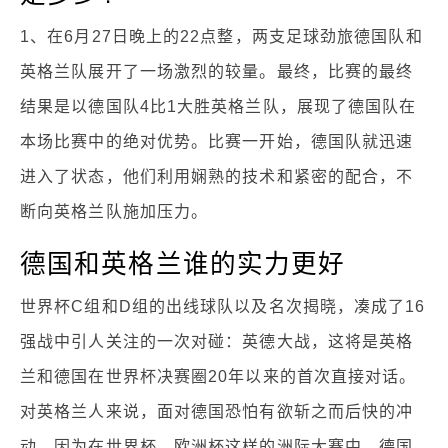
1、在6月27日晚上的22点整，两支足球劲旅德国队和
英格兰队展开了一场激烈的较量。最终，比赛的最终
结果是以德国队4比1大胜英格兰队，展现了德国队在
本场比赛中的绝对优势。比赛一开始，德国队就迅速
进入了状态，他们利用娴熟的技术和紧密的配合，不
断向英格兰队施加压力。
德国和英格兰谁的实力更好
世界杯C组和D组的出线球队以及名次揭晓，凑成了16
强战中引人关注的一次对碰：英德大战，这将是英格
兰和德国在世界杯决赛圈20年以来的首次直接对话。
对英格兰人来说，面对德国恐怕有欲斩之而后快的冲
动，因为在世界杯、欧洲杯这样的洲际大赛中，德国